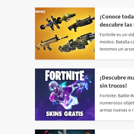
¡Conoce todas
descubre las
Fortnite es un v
modos: Batalla c
tenemos un arsen
¡Descubre ma
sin trucos!
Fortnite: Battle
numerosos objeto
armas nuevas o r