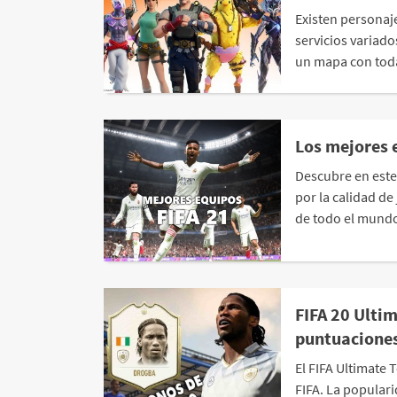
Existen personaj
servicios variado
un mapa con toda
Los mejores 
Descubre en este
por la calidad d
de todo el mundo 
FIFA 20 Ultim
puntuacione
El FIFA Ultimate
FIFA. La popular