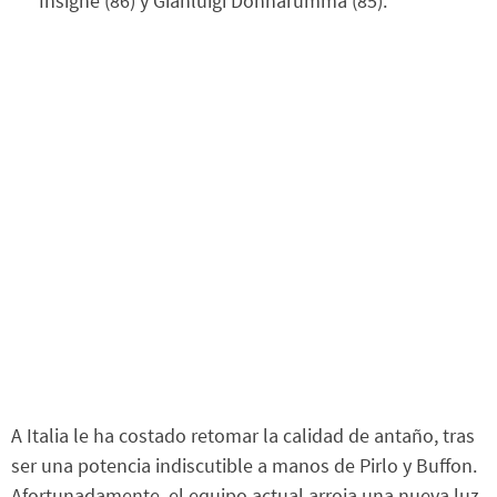
Insigne (86) y Gianluigi Donnarumma (85).
A Italia le ha costado retomar la calidad de antaño, tras
ser una potencia indiscutible a manos de Pirlo y Buffon.
Afortunadamente, el equipo actual arroja una nueva luz