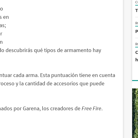
C
 o
T
s en
R
as;
P
r
ón
R
stado descubrirás qué tipos de armamento hay
C
h
tuar cada arma. Esta puntuación tiene en cuenta
troceso y la cantidad de accesorios que puede
onados por Garena, los creadores de
Free Fire
.