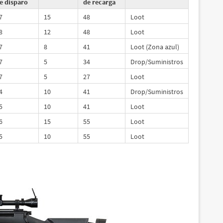
e disparo
de recarga
7
15
48
Loot
8
12
48
Loot
7
8
41
Loot (Zona azul)
7
5
34
Drop/Suministros
7
5
27
Loot
4
10
41
Drop/Suministros
5
10
41
Loot
6
15
55
Loot
5
10
55
Loot