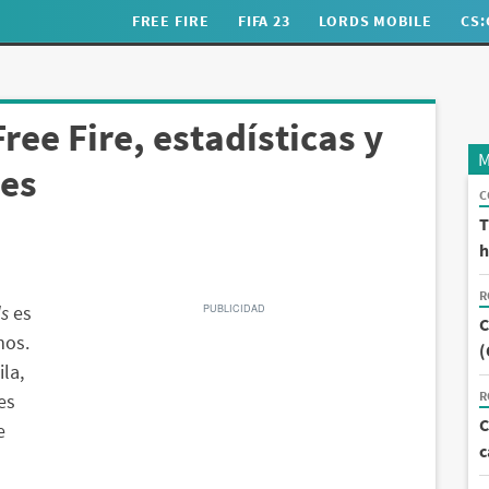
FREE FIRE
FIFA 23
LORDS MOBILE
CS
ree Fire, estadísticas y
M
res
C
T
h
R
ds
es
C
mos.
(
la,
R
es
C
e
c