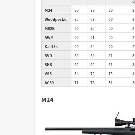
d
M24
90
79
90
2
Woodpecker
85
63
69
3
M82B
90
85
90
2
AWM
90
91
90
2
Kar98k
90
84
90
2
SVD
89
80
51
3
SKS
82
82
51
3
VSS
54
72
73
4
AC80
71
78
51
3
M24