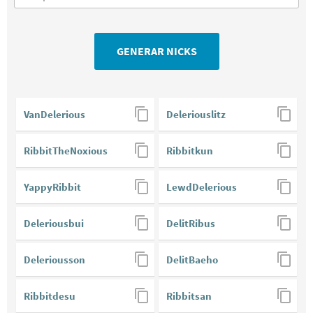
VanDelerious
Deleriouslitz
RibbitTheNoxious
Ribbitkun
YappyRibbit
LewdDelerious
Deleriousbui
DelitRibus
Deleriousson
DelitBaeho
Ribbitdesu
Ribbitsan