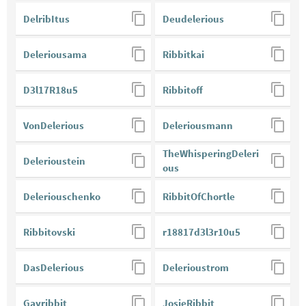
DelribItus
Deudelerious
Deleriousama
Ribbitkai
D3l17R18u5
Ribbitoff
VonDelerious
Deleriousmann
TheWhisperingDeleri
Delerioustein
ous
Deleriouschenko
RibbitOfChortle
Ribbitovski
r18817d3l3r10u5
DasDelerious
Delerioustrom
Gayribbit
JosieRibbit