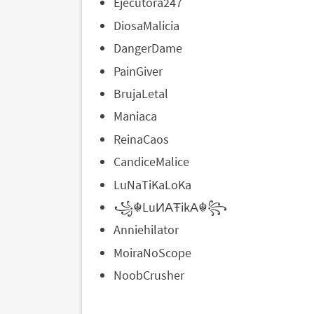
Ejecutora247
DiosaMalicia
DangerDame
PainGiver
BrujaLetal
Maniaca
ReinaCaos
CandiceMalice
LuNaTiKaLoKa
꧁☬LuИΑŦikΑ☬꧂
Anniehilator
MoiraNoScope
NoobCrusher