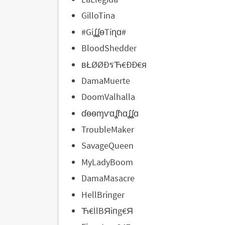
GilloTina
#GiʆʆѳTiɳɑ#
BloodShedder
вŁØØÐรЋ€ÐÐ€я
DamaMuerte
DoomValhalla
ɗѳѳɱѵɑʆɦɑʆʆɑ
TroubleMaker
SavageQueen
MyLadyBoom
DamaMasacre
HellBringer
Ћ€llBЯiпg€Я