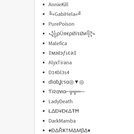
AnnieKill
╚»GabiHela«╝
PurePoison
꧁ρÜя€ρØiรØи꧂
Malefica
‡мลℓэƒเ¢ล‡
AlyxTirana
D14bl3s4
ɗIɑɓʆɛรɑ◎▼◎
Ƭi૨αทα⌐╦╦═─
LadyDeath
ŁΔĐ¥Đ€ΔŦĦ
DarkMamba
♦ĐΔŘҜ†ΜΔΜβΔ♦