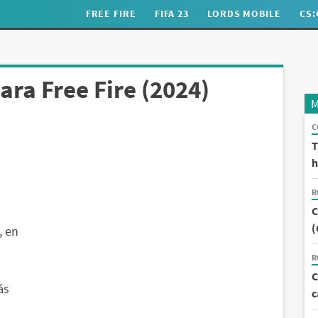
FREE FIRE
FIFA 23
LORDS MOBILE
CS
ra Free Fire (2024)
M
C
T
h
R
C
(
, en
R
C
ás
c