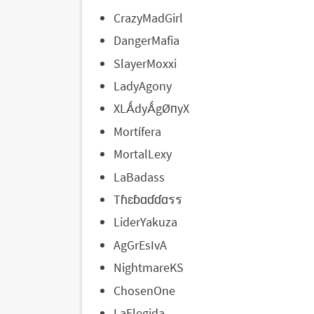
CrazyMadGirl
DangerMafia
SlayerMoxxi
LadyAgony
XLǺdyǺgØпyX
Mortífera
MortalLexy
LaBadass
Tɦɛɓɑɗɗɑรร
LiderYakuza
AgGrEsIvA
NightmareKS
ChosenOne
LaElegida