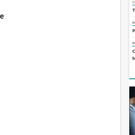
C
T
e
R
P
R
C
h