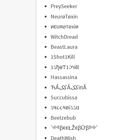
PreySeeker
NeurøTøxin
иєυяøтøxiи
WitchDread
BeastLaura
1Shot1Kill
1ઽђѳƬ1ઝiℓℓ
Hassassina
ЋǺککǺککiпǺ
Succubissa
ઽષ૮૮ષвiઽઽα
Beelzebub
༺β€€ŁŽ€βỮβ༻
DeathWish