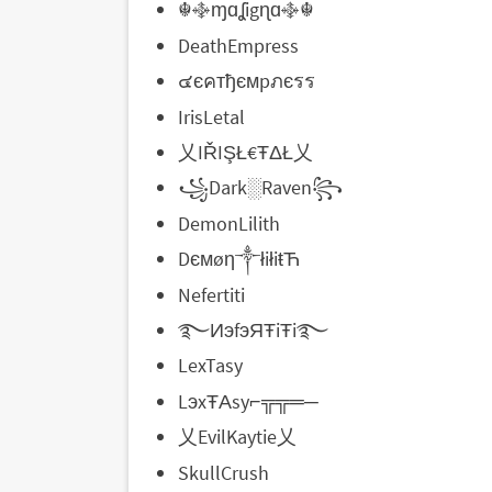
☬࿇ɱɑʆigɳɑ࿇☬
DeathEmpress
๔єคтђємpภєรร
IrisLetal
乂IŘIŞŁ€ŦΔŁ乂
꧁Dark░Raven꧂
DemonLilith
Dємøη༒łiłiŧЋ
Nefertiti
࿐ИэfэЯŦiŦi࿐
LexTasy
LэxŦΑsy⌐╦╦═─
乂EvilKaytie乂
SkullCrush