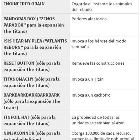
ENGINEERED GRAIN
Engorda al instante los animales
del rebaño
PANDORAS BOX ("ZENOS
Poderes aleatorios
PARADOX" para la expansión
The Titans)
ISIS HEAR MY PLEA ("ATLANTIS
Invoca a los héroes del modo
campaña
REBORN" para la expansión
The Titans)
RESET BUTTON (sólo para la
Remueve las construcciones
expansión The Titans)
TITANOMACHY (sólo para la
Invoca a un Titán
expansión The Titans)
BARKBARKBARKBARKBARK
Invoca a un cachorro
(sólo para la expansión The
Titans)
TINFOIL HAT (sólo para la
La propiedad de todas las
unidades se cambian al azar
expansión The Titans)
NINJACONNOR (sólo para la
Otorga 100.000 de cada recurso,
aumenta el límite de población al
Extended Edition)