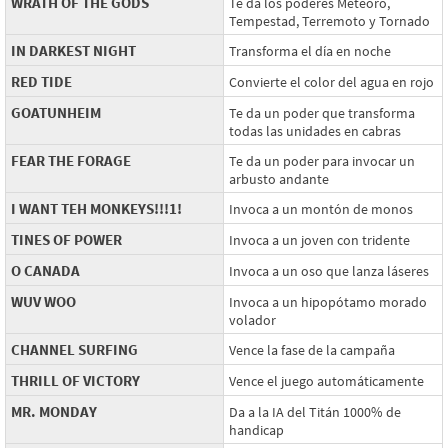
WRATH OF THE GODS
Te da los poderes Meteoro,
Tempestad, Terremoto y Tornado
IN DARKEST NIGHT
Transforma el día en noche
RED TIDE
Convierte el color del agua en rojo
GOATUNHEIM
Te da un poder que transforma
todas las unidades en cabras
FEAR THE FORAGE
Te da un poder para invocar un
arbusto andante
I WANT TEH MONKEYS!!!1!
Invoca a un montón de monos
TINES OF POWER
Invoca a un joven con tridente
O CANADA
Invoca a un oso que lanza láseres
WUV WOO
Invoca a un hipopótamo morado
volador
CHANNEL SURFING
Vence la fase de la campaña
THRILL OF VICTORY
Vence el juego automáticamente
MR. MONDAY
Da a la IA del Titán 1000% de
handicap