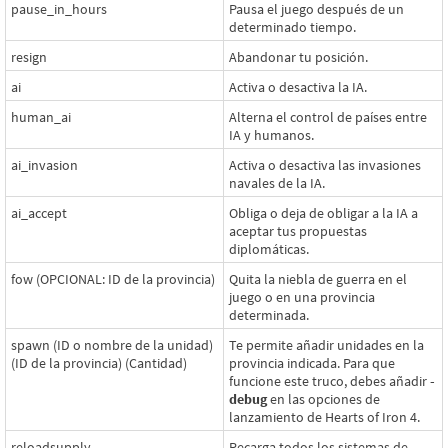
pause_in_hours
Pausa el juego después de un
determinado tiempo.
resign
Abandonar tu posición.
ai
Activa o desactiva la IA.
human_ai
Alterna el control de países entre
IA y humanos.
ai_invasion
Activa o desactiva las invasiones
navales de la IA.
ai_accept
Obliga o deja de obligar a la IA a
aceptar tus propuestas
diplomáticas.
fow (OPCIONAL: ID de la provincia)
Quita la niebla de guerra en el
juego o en una provincia
determinada.
spawn (ID o nombre de la unidad)
Te permite añadir unidades en la
(ID de la provincia) (Cantidad)
provincia indicada. Para que
funcione este truco, debes añadir
-
debug
en las opciones de
lanzamiento de Hearts of Iron 4.
reloadsupply
Recarga todos los sistemas de