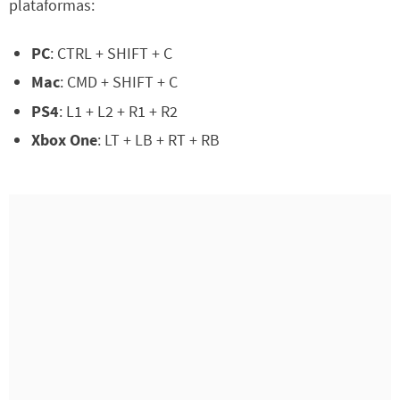
plataformas:
PC
: CTRL + SHIFT + C
Mac
: CMD + SHIFT + C
PS4
: L1 + L2 + R1 + R2
Xbox One
: LT + LB + RT + RB