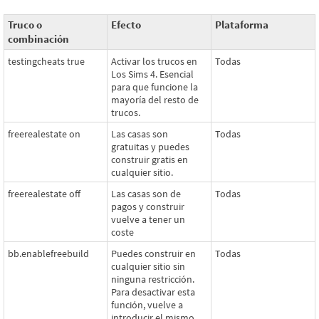
Truco o
Efecto
Plataforma
combinación
testingcheats true
Activar los trucos en
Todas
Los Sims 4. Esencial
para que funcione la
mayoría del resto de
trucos.
freerealestate on
Las casas son
Todas
gratuitas y puedes
construir gratis en
cualquier sitio.
freerealestate off
Las casas son de
Todas
pagos y construir
vuelve a tener un
coste
bb.enablefreebuild
Puedes construir en
Todas
cualquier sitio sin
ninguna restricción.
Para desactivar esta
función, vuelve a
introducir el mismo