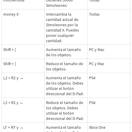
motherlode
Obtienes 50000
Todas
Simoleones.
money X
Intercambia la
Todas
cantidad actual de
Simoleones por la
cantidad X. Puedes
poner cualquier
cantidad.
Shift + [
Aumenta el tamaño
PC y Mac
de los objetos.
Shift + ]
Reduce el tamaño de
PC y Mac
los objetos.
L2 + R2 y →
Aumenta el tamaño
PS4
de los objetos. Debes
utilizar el botón
direccional del D-Pad.
L2 + R2 y ←
Reduce el tamaño de
PS4
los objetos. Debes
utilizar el botón
direccional del D-Pad.
LT + RT y →
Aumenta el tamaño
Xbox One