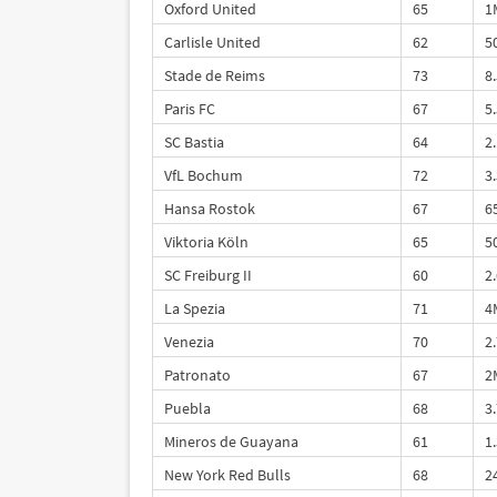
Oxford United
65
1
Carlisle United
62
5
Stade de Reims
73
8
Paris FC
67
5
SC Bastia
64
2
VfL Bochum
72
3
Hansa Rostok
67
6
Viktoria Köln
65
5
SC Freiburg II
60
2
La Spezia
71
4
Venezia
70
2
Patronato
67
2
Puebla
68
3
Mineros de Guayana
61
1
New York Red Bulls
68
2