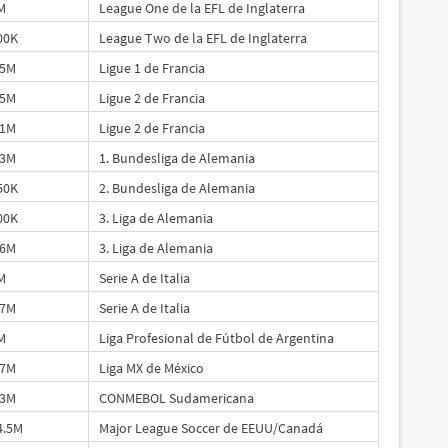
M
League One de la EFL de Inglaterra
00K
League Two de la EFL de Inglaterra
.5M
Ligue 1 de Francia
.5M
Ligue 2 de Francia
.1M
Ligue 2 de Francia
.3M
1. Bundesliga de Alemania
50K
2. Bundesliga de Alemania
00K
3. Liga de Alemania
.6M
3. Liga de Alemania
M
Serie A de Italia
.7M
Serie A de Italia
M
Liga Profesional de Fútbol de Argentina
.7M
Liga MX de México
.3M
CONMEBOL Sudamericana
4.5M
Major League Soccer de EEUU/Canadá