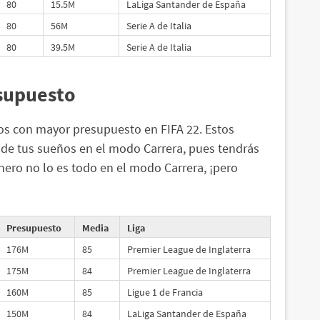
80
15.5M
LaLiga Santander de España
80
56M
Serie A de Italia
80
39.5M
Serie A de Italia
supuesto
pos con mayor presupuesto en FIFA 22. Estos
 de tus sueños en el modo Carrera, pues tendrás
nero no lo es todo en el modo Carrera, ¡pero
Presupuesto
Media
Liga
176M
85
Premier League de Inglaterra
175M
84
Premier League de Inglaterra
160M
85
Ligue 1 de Francia
150M
84
LaLiga Santander de España