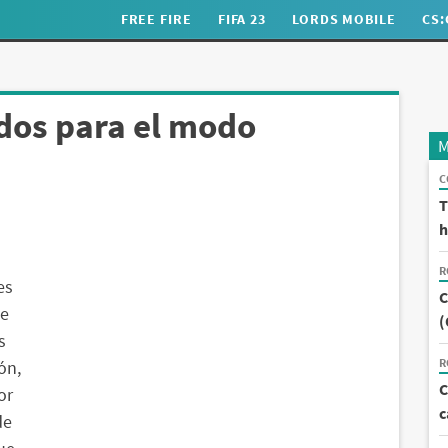
FREE FIRE
FIFA 23
LORDS MOBILE
CS
os para el modo
M
C
T
h
R
es
C
de
(
s
R
ón,
C
or
c
de