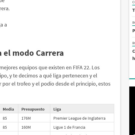
ue
C
rera.
T
R
ga a
P
R
a el modo Carrera
C
h
 mejores equipos que existen en FIFA 22. Los
o, y te decimos a qué liga pertenecen y el
por el trofeo y el podio desde el principio, estos
Media
Presupuesto
Liga
85
176M
Premier League de Inglaterra
85
160M
Ligue 1 de Francia