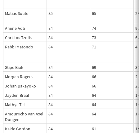
Matías Soulé
85
65
2
Amine Adli
84
74
9
Christos Tzolis
84
73
6
Rabbi Matondo
84
71
4
Stipe Biuk
84
69
3
Morgan Rogers
84
66
2
Johan Bakayoko
84
66
2
Jayden Braaf
84
64
1
Mathys Tel
84
64
1
Amourricho van Axel
84
64
1
Dongen
Kaide Gordon
84
61
1