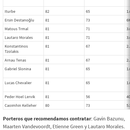
Iturbe
82
65
1
Ersin Destanoğlu
81
73
6
Matous Trmal
81
71
3
Lautaro Morales
81
71
3
Konstantinos
81
67
2
Tzolakis
Arnau Tenas
81
67
2
Gabriel Slonina
81
65
1
Lucas Chevalier
81
65
1
Peder Hoel Lervik
81
56
4
Caoimhin Kelleher
80
73
5
Porteros que recomendamos contratar
: Gavin Bazunu,
Maarten Vandevoordt, Etienne Green y Lautaro Morales.