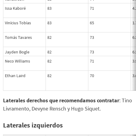
Issa Kaboré
83
71
4
Vinícius Tobías
83
65
1
Tomás Tavares
82
73
6
Jayden Bogle
82
73
6
Neco Williams
82
71
3
Ethan Laird
82
70
3
Laterales derechos que recomendamos contratar
: Tino
Livramento, Devyne Rensch y Hugo Siquet.
Laterales izquierdos