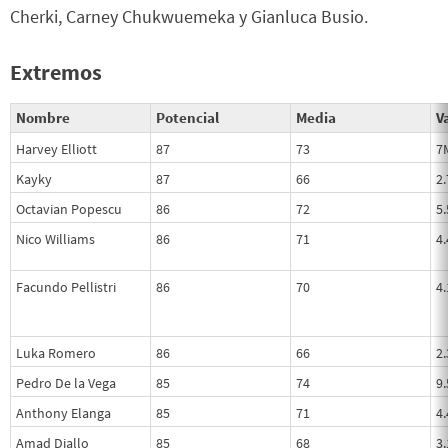
Cherki, Carney Chukwuemeka y Gianluca Busio.
Extremos
Nombre
Potencial
Media
Va
Harvey Elliott
87
73
7
Kayky
87
66
2
Octavian Popescu
86
72
5
Nico Williams
86
71
4
Facundo Pellistri
86
70
4
Luka Romero
86
66
2
Pedro De la Vega
85
74
9
Anthony Elanga
85
71
4
Amad Diallo
85
68
3