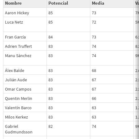
Nombre
Potencial
Media
Va
Aaron Hickey
85
73
7
Luca Netz
85
72
5
Fran García
84
73
6
Adrien Truffert
83
74
8
Manu Sánchez
83
74
9
Álex Balde
83
68
2
Julián Aude
83
67
2
Omar Campos
83
67
2
Quentin Merlin
83
66
2
Valentín Barco
83
63
1
Milos Kerkez
83
63
1
Gabriel
82
74
9
Gudmundsson