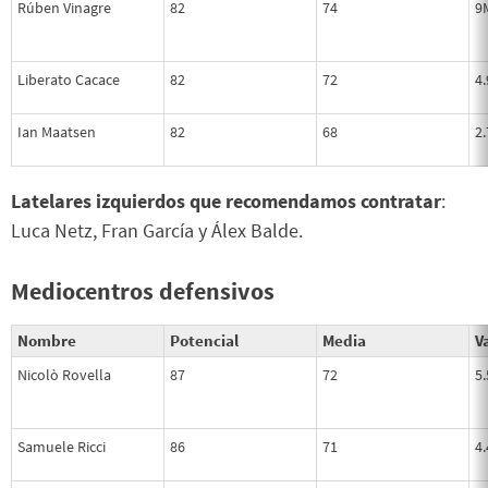
Rúben Vinagre
82
74
9
Liberato Cacace
82
72
4
Ian Maatsen
82
68
2
Latelares izquierdos que recomendamos contratar
:
Luca Netz, Fran García y Álex Balde.
Mediocentros defensivos
Nombre
Potencial
Media
Va
Nicolò Rovella
87
72
5
Samuele Ricci
86
71
4