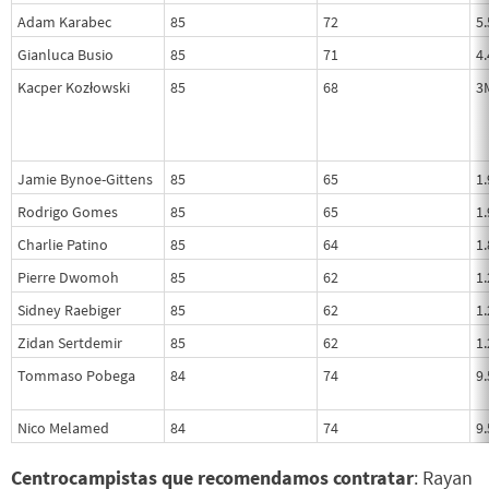
Adam Karabec
85
72
5
Gianluca Busio
85
71
4
Kacper Kozłowski
85
68
3
Jamie Bynoe-Gittens
85
65
1
Rodrigo Gomes
85
65
1
Charlie Patino
85
64
1
Pierre Dwomoh
85
62
1
Sidney Raebiger
85
62
1
Zidan Sertdemir
85
62
1
Tommaso Pobega
84
74
9
Nico Melamed
84
74
9
Centrocampistas que recomendamos contratar
: Rayan