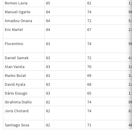
Romeo Lavia
85
62
1
Manuel Ugarte
84
74
9
Amadou Onana
84
72
5
Eric Martel
84
67
2
Florentino
83
74
9
Daniel Samek
83
72
4
Alan Varela
83
70
3
Marko Bulat
83
69
3
David Ayala
83
68
2
Dário Essugo
83
65
1
Ibrahima Diallo
82
74
9
Joris Chotard
82
74
8
Santiago Sosa
82
71
4