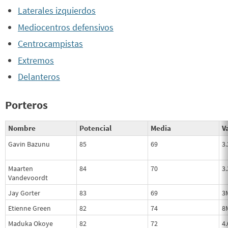
Laterales izquierdos
Mediocentros defensivos
Centrocampistas
Extremos
Delanteros
Porteros
Nombre
Potencial
Media
Va
Gavin Bazunu
85
69
3
Maarten
84
70
3
Vandevoordt
Jay Gorter
83
69
3
Etienne Green
82
74
8
Maduka Okoye
82
72
4