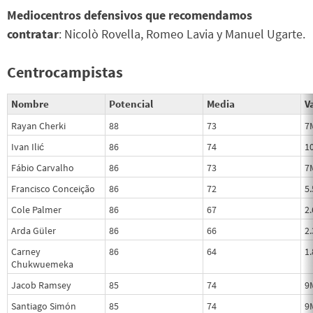
Mediocentros defensivos que recomendamos
contratar
: Nicolò Rovella, Romeo Lavia y Manuel Ugarte.
Centrocampistas
Nombre
Potencial
Media
Va
Rayan Cherki
88
73
7
Ivan Ilić
86
74
1
Fábio Carvalho
86
73
7
Francisco Conceição
86
72
5
Cole Palmer
86
67
2
Arda Güler
86
66
2
Carney
86
64
1
Chukwuemeka
Jacob Ramsey
85
74
9
Santiago Simón
85
74
9