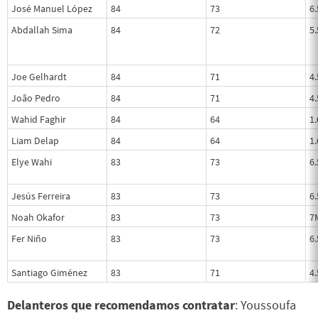
José Manuel López
84
73
6
Abdallah Sima
84
72
5
Joe Gelhardt
84
71
4
João Pedro
84
71
4
Wahid Faghir
84
64
1
Liam Delap
84
64
1
Elye Wahi
83
73
6
Jesús Ferreira
83
73
6
Noah Okafor
83
73
7
Fer Niño
83
73
6
Santiago Giménez
83
71
4
Delanteros que recomendamos contratar
: Youssoufa