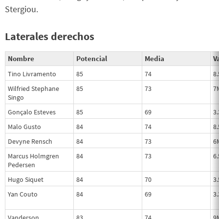
Stergiou.
Laterales derechos
Nombre
Potencial
Media
Va
Tino Livramento
85
74
8
Wilfried Stephane
85
73
7
Singo
Gonçalo Esteves
85
69
3
Malo Gusto
84
74
8
Devyne Rensch
84
73
6
Marcus Holmgren
84
73
6
Pedersen
Hugo Siquet
84
70
3
Yan Couto
84
69
3
Vanderson
83
74
9