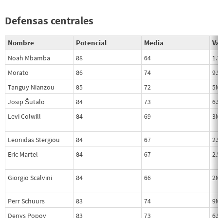
Defensas centrales
Nombre
Potencial
Media
Va
Noah Mbamba
88
64
1
Morato
86
74
9
Tanguy Nianzou
85
72
5
Josip Šutalo
84
73
6
Levi Colwill
84
69
3
Leonidas Stergiou
84
67
2
Eric Martel
84
67
2
Giorgio Scalvini
84
66
2
Perr Schuurs
83
74
9
Denys Popov
83
73
6