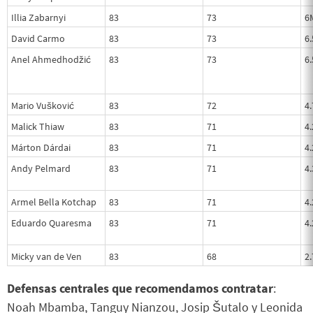
Illia Zabarnyi
83
73
6
David Carmo
83
73
6
Anel Ahmedhodžić
83
73
6
Mario Vušković
83
72
4
Malick Thiaw
83
71
4
Márton Dárdai
83
71
4
Andy Pelmard
83
71
4
Armel Bella Kotchap
83
71
4
Eduardo Quaresma
83
71
4
Micky van de Ven
83
68
2
Defensas centrales que recomendamos contratar
:
Noah Mbamba, Tanguy Nianzou, Josip Šutalo y Leonida