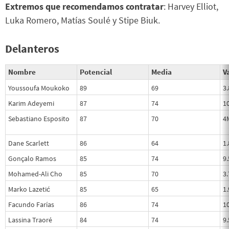
Extremos que recomendamos contratar
: Harvey Elliot,
Luka Romero, Matías Soulé y Stipe Biuk.
Delanteros
Nombre
Potencial
Media
Va
Youssoufa Moukoko
89
69
3
Karim Adeyemi
87
74
1
Sebastiano Esposito
87
70
4
Dane Scarlett
86
64
1
Gonçalo Ramos
85
74
9
Mohamed-Ali Cho
85
70
3
Marko Lazetić
85
65
1
Facundo Farías
86
74
1
Lassina Traoré
84
74
9