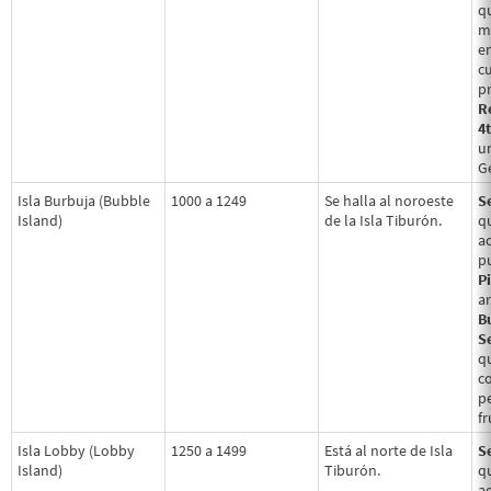
q
m
e
c
p
R
4
u
Ge
Isla Burbuja (Bubble
1000 a 1249
Se halla al noroeste
S
Island)
de la Isla Tiburón.
q
a
p
Pi
a
B
Se
qu
c
p
fr
Isla Lobby (Lobby
1250 a 1499
Está al norte de Isla
S
Island)
Tiburón.
q
a