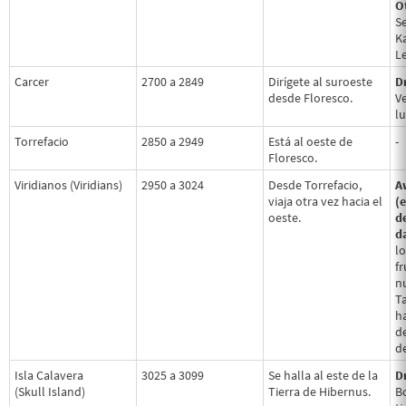
O
Se
Ka
Le
Carcer
2700 a 2849
Dirígete al suroeste
D
desde Floresco.
Ve
l
Torrefacio
2850 a 2949
Está al oeste de
-
Floresco.
Viridianos (Viridians)
2950 a 3024
Desde Torrefacio,
A
viaja otra vez hacia el
(
oeste.
d
da
lo
fr
n
T
h
d
de
Isla Calavera
3025 a 3099
Se halla al este de la
D
(Skull Island)
Tierra de Hibernus.
Bo