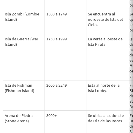
p
Isla Zombi (Zombie
1500 a 1749
Se encuentra al
S
Island)
noroeste de Isla del
q
Cielo.
a
p
Isla de Guerra (War
1750 a 1999
La verás al oeste de
Q
Island)
Isla Pirata.
d
h
de
e
M
on
a
Isla de Fishman
2000 a 2249
Está al norte de la
F
(Fishman Island)
Isla Lobby.
S
d
S
Be
Arena de Piedra
3000+
Se ubica al sudoeste
E
(Stone Arena)
de Isla de las Rocas.
U
de
Sa