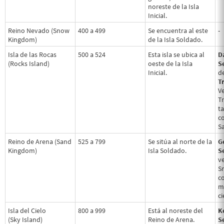
noreste de la Isla
Inicial.
Reino Nevado (Snow
400 a 499
Se encuentra al este
-
Kingdom)
de la Isla Soldado.
Isla de las Rocas
500 a 524
Esta isla se ubica al
D
(Rocks Island)
oeste de la Isla
Se
Inicial.
d
T
V
Tr
t
c
S
Reino de Arena (Sand
525 a 799
Se sitúa al norte de la
G
Kingdom)
Isla Soldado.
Se
v
S
c
m
ci
Isla del Cielo
800 a 999
Está al noreste del
K
(Sky Island)
Reino de Arena.
Se