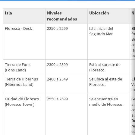
Isla
Niveles
Ubicación
N
recomendados
Floresco - Deck
2250 a 2299
Isla inicial del
B
Segundo Mar.
f
Be
c
la
p
Tierra de Fons
2300 a 2399
Está al sureste de
-
(Fons Land)
Floresco.
Tierra de Hibernus
2400 a 2549
Se ubica al este de
E
(Hibernus Land)
Floresco.
Ve
lu
Ciudad de Floresco
2550 a 2699
Se encuentra en
G
(Floresco Town )
medio de Floresco.
al
c
al
D
re
es