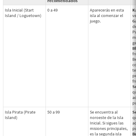
recomendados
Isla Inicial (Start
0 a 49
Aparecerás en esta
K
Island / Loguetown)
isla al comenzar el
v
juego.
G
de
P
m
g
B
f
Be
c
t
p
fr
S
q
a
p
Isla Pirata (Pirate
50 a 99
Se encuentra al
S
Island)
noroeste de la Isla
q
Inicial. Si sigues las
a
misiones principales,
p
es la segunda isla
Bo