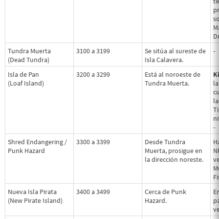
t
p
s
M
D
Tundra Muerta
3100 a 3199
Se sitúa al sureste de
-
(Dead Tundra)
Isla Calavera.
Isla de Pan
3200 a 3299
Está al noroeste de
K
(Loaf Island)
Tundra Muerta.
l
c
l
Ti
n
-
Shred Endangering /
3300 a 3399
Desde Tundra
Ha
Punk Hazard
Muerta, prosigue en
N
la dirección noreste.
v
M
F
Nueva Isla Pirata
3400 a 3499
Cerca de Punk
E
(New Pirate Island)
Hazard.
p
ve