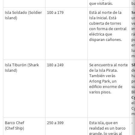
que visitarás.
b
Isla Soldado (Soldier
100 a 179
Está al norte de la
S
Island)
Isla Inicial. Está
u
cubierta de torres
v
con forma de central
i
eléctrica que
r
disparan cañones.
p
e
l
m
Isla Tiburón (Shark
180 a 249
Se encuentra al norte
S
Island)
de la Isla Pirata.
de
También verás
h
Arlong Park, un
p
edificio enorme de
s
varios pisos.
B
C
el
C
m
Barco Chef
250 a 399
Esta isla, que en
-
(Chef Ship)
realidad es un barco
grande, lo verás al