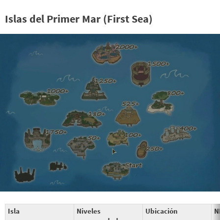
Islas del Primer Mar (First Sea)
Isla
Niveles
Ubicación
N