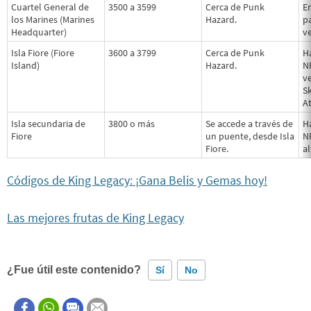
Cuartel General de
3500 a 3599
Cerca de Punk
E
los Marines (Marines
Hazard.
p
Headquarter)
ve
Isla Fiore (Fiore
3600 a 3799
Cerca de Punk
Ha
Island)
Hazard.
N
ve
S
A
Isla secundaria de
3800 o más
Se accede a través de
H
Fiore
un puente, desde Isla
N
Fiore.
al
Códigos de King Legacy: ¡Gana Belis y Gemas hoy!
Las mejores frutas de King Legacy
¿Fue útil este contenido?
Sí
No