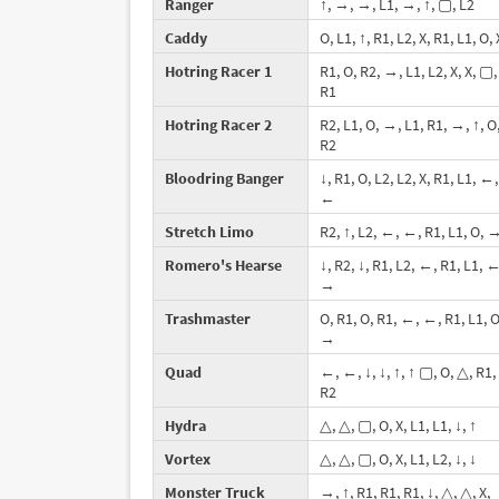
Ranger
↑, →, →, L1, →, ↑, ▢, L2
Caddy
O, L1, ↑, R1, L2, X, R1, L1, O, 
Hotring Racer 1
R1, O, R2, →, L1, L2, X, X, ▢,
R1
Hotring Racer 2
R2, L1, O, →, L1, R1, →, ↑, O
R2
Bloodring Banger
↓, R1, O, L2, L2, X, R1, L1, ←,
←
Stretch Limo
R2, ↑, L2, ←, ←, R1, L1, O, 
Romero's Hearse
↓, R2, ↓, R1, L2, ←, R1, L1, ←
→
Trashmaster
O, R1, O, R1, ←, ←, R1, L1, O
→
Quad
←, ←, ↓, ↓, ↑, ↑ ▢, O, △, R1,
R2
Hydra
△, △, ▢, O, X, L1, L1, ↓, ↑
Vortex
△, △, ▢, O, X, L1, L2, ↓, ↓
Monster Truck
→, ↑, R1, R1, R1, ↓, △, △, X,