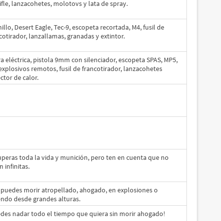
rifle, lanzacohetes, molotovs y lata de spray.
illo, Desert Eagle, Tec-9, escopeta recortada, M4, fusil de
cotirador, lanzallamas, granadas y extintor.
ra eléctrica, pistola 9mm con silenciador, escopeta SPAS, MP5,
explosivos remotos, fusil de francotirador, lanzacohetes
ctor de calor.
peras toda la vida y munición, pero ten en cuenta que no
n infinitas.
puedes morir atropellado, ahogado, en explosiones o
ndo desde grandes alturas.
des nadar todo el tiempo que quiera sin morir ahogado!