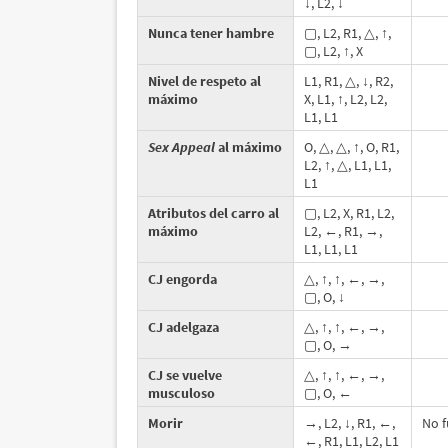
↓, L2, ↓
Nunca tener hambre
▢, L2, R1, △, ↑,
▢, L2, ↑, X
Nivel de respeto al
L1, R1, △, ↓, R2,
máximo
X, L1, ↑, L2, L2,
L1, L1
Sex Appeal
al máximo
O, △, △, ↑, O, R1,
L2, ↑, △, L1, L1,
L1
Atributos del carro al
▢, L2, X, R1, L2,
máximo
L2, ←, R1, →,
L1, L1, L1
CJ engorda
△, ↑, ↑, ←, →,
▢, O, ↓
CJ adelgaza
△, ↑, ↑, ←, →,
▢, O, →
CJ se vuelve
△, ↑, ↑, ←, →,
musculoso
▢, O, ←
Morir
→, L2, ↓, R1, ←,
No f
←, R1, L1, L2, L1