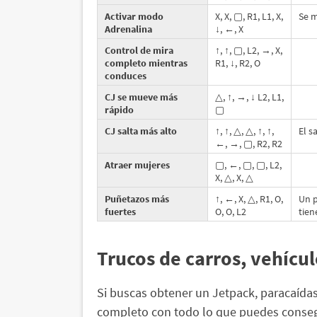
Activar modo
X, X, ▢, R1, L1, X,
Se m
Adrenalina
↓, ←, X
Control de mira
↑, ↑, ▢, L2, →, X,
completo mientras
R1, ↓, R2, O
conduces
CJ se mueve más
△, ↑, →, ↓ L2, L1,
rápido
▢
CJ salta más alto
↑, ↑, △, △, ↑, ↑,
El s
←, →, ▢, R2, R2
Atraer mujeres
▢, ←, ▢, ▢, L2,
X, △, X, △
Puñetazos más
↑, ←, X, △, R1, O,
Un p
fuertes
O, O, L2
tien
Trucos de carros, vehícul
Si buscas obtener un Jetpack, paracaídas 
completo con todo lo que puedes conseg