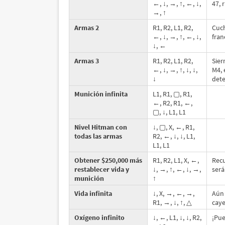
←, ↓, →, ↑, ←, ↓,
47, 
→, ↑
Armas 2
R1, R2, L1, R2,
Cuch
←, ↓, →, ↑, ←, ↓,
fran
↓, ←
Armas 3
R1, R2, L1, R2,
Sier
←, ↓, →, ↑, ↓, ↓,
M4, 
↓
dete
Munición infinita
L1, R1, ▢, R1,
←, R2, R1, ←,
▢, ↓, L1, L1
Nivel Hitman con
↓, ▢, X, ←, R1,
todas las armas
R2, ←, ↓, ↓, L1,
L1, L1
Obtener $250,000 más
R1, R2, L1, X, ←,
Recu
restablecer vida y
↓, →, ↑, ←, ↓, →,
será
munición
↑
Vida infinita
↓, X, →, ←, →,
Aún 
R1, →, ↓, ↑, △
caye
Oxígeno infinito
↓, ←, L1, ↓, ↓, R2,
¡Pue