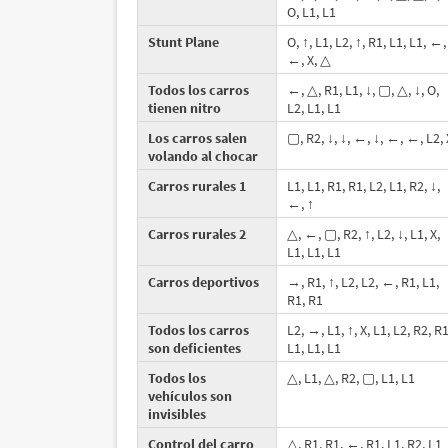
O, L1, L1
Stunt Plane
O, ↑, L1, L2, ↑, R1, L1, L1, ←,
←, X, △
Todos los carros
←, △, R1, L1, ↓, ▢, △, ↓, O,
tienen nitro
L2, L1, L1
Los carros salen
▢, R2, ↓, ↓, ←, ↓, ←, ←, L2, 
volando al chocar
Carros rurales 1
L1, L1, R1, R1, L2, L1, R2, ↓,
←, ↑
Carros rurales 2
△, ←, ▢, R2, ↑, L2, ↓, L1, X,
L1, L1, L1
Carros deportivos
→, R1, ↑, L2, L2, ←, R1, L1,
R1, R1
Todos los carros
L2, →, L1, ↑, X, L1, L2, R2, R1
son deficientes
L1, L1, L1
Todos los
△, L1, △, R2, ▢, L1, L1
vehículos son
invisibles
Control del carro
△, R1, R1, ←, R1, L1, R2, L1