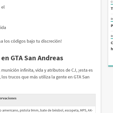
C
 el
T
R
P
ida
R
a los códigos bajo tu discreción!
C
h
s en GTA San Andreas
unición infinita, vida y atributos de CJ, ¡esta es
 los trucos que más utiliza la gente en GTA San
ervaciones
 americano, pistola 9mm, bate de béisbol, escopeta, MP5, AK-