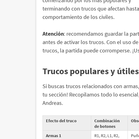
comenzando por los más populares y
terminando con trucos que afectan hasta
comportamiento de los civiles.
Atención
: recomendamos guardar la part
antes de activar los trucos. Con el uso de
trucos, la partida puede corromperse. ¡Us
Trucos populares y útile
Si buscas trucos relacionados con armas, m
tu sección! Recopilamos todo lo esencial,
Andreas.
Efecto del truco
Combinación
Obs
de botones
Armas 1
R1, R2, L1, R2,
Puño