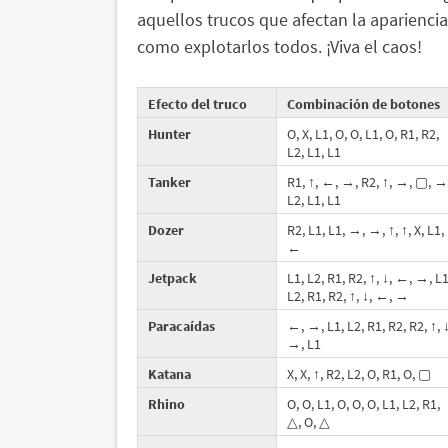
aquellos trucos que afectan la apariencia
como explotarlos todos. ¡Viva el caos!
Efecto del truco
Combinación de botones
Hunter
O, X, L1, O, O, L1, O, R1, R2,
L2, L1, L1
Tanker
R1, ↑, ←, →, R2, ↑, →, ▢, →
L2, L1, L1
Dozer
R2, L1, L1, →, →, ↑, ↑, X, L1,
←
Jetpack
L1, L2, R1, R2, ↑, ↓, ←, →, L1
L2, R1, R2, ↑, ↓, ←, →
Paracaídas
←, →, L1, L2, R1, R2, R2, ↑, ↓
→, L1
Katana
X, X, ↑, R2, L2, O, R1, O, ▢
Rhino
O, O, L1, O, O, O, L1, L2, R1,
△, O, △