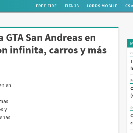
FREE FIRE
FIFA 23
LORDS MOBILE
CS
ra GTA San Andreas en
M
n infinita, carros y más
C
T
h
R
en en
C
(
rmas
R
os y
C
cenas
c