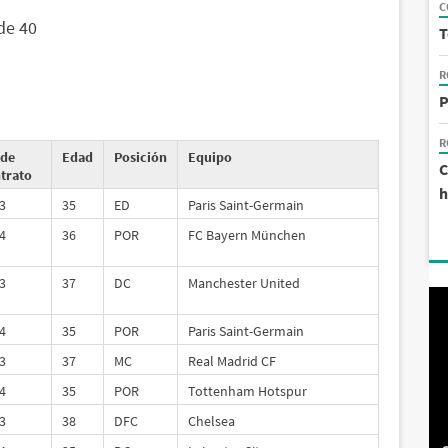
C
de 40
T
R
P
R
 de
Edad
Posición
Equipo
C
trato
h
3
35
ED
Paris Saint-Germain
4
36
POR
FC Bayern München
3
37
DC
Manchester United
4
35
POR
Paris Saint-Germain
3
37
MC
Real Madrid CF
4
35
POR
Tottenham Hotspur
3
38
DFC
Chelsea