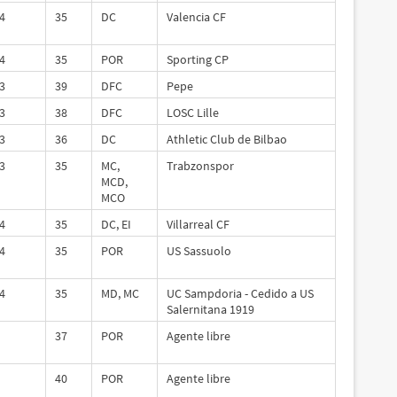
4
35
DC
Valencia CF
4
35
POR
Sporting CP
3
39
DFC
Pepe
3
38
DFC
LOSC Lille
3
36
DC
Athletic Club de Bilbao
3
35
MC,
Trabzonspor
MCD,
MCO
4
35
DC, EI
Villarreal CF
4
35
POR
US Sassuolo
4
35
MD, MC
UC Sampdoria - Cedido a US
Salernitana 1919
37
POR
Agente libre
40
POR
Agente libre