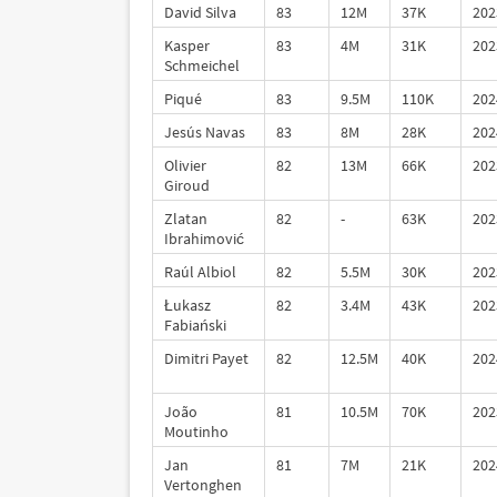
David Silva
83
12M
37K
202
Kasper
83
4M
31K
202
Schmeichel
Piqué
83
9.5M
110K
202
Jesús Navas
83
8M
28K
202
Olivier
82
13M
66K
202
Giroud
Zlatan
82
-
63K
202
Ibrahimović
Raúl Albiol
82
5.5M
30K
202
Łukasz
82
3.4M
43K
202
Fabiański
Dimitri Payet
82
12.5M
40K
202
João
81
10.5M
70K
202
Moutinho
Jan
81
7M
21K
202
Vertonghen