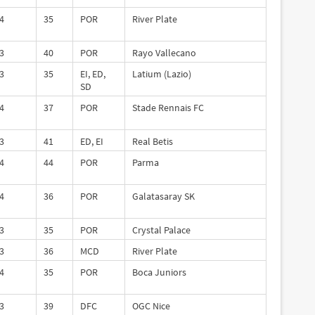
4
35
POR
River Plate
3
40
POR
Rayo Vallecano
3
35
EI, ED,
Latium (Lazio)
SD
4
37
POR
Stade Rennais FC
3
41
ED, EI
Real Betis
4
44
POR
Parma
4
36
POR
Galatasaray SK
3
35
POR
Crystal Palace
3
36
MCD
River Plate
4
35
POR
Boca Juniors
3
39
DFC
OGC Nice