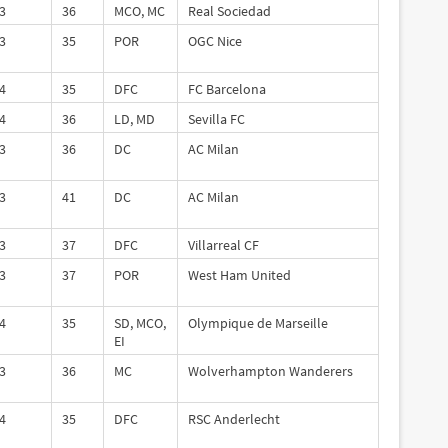
3
36
MCO, MC
Real Sociedad
3
35
POR
OGC Nice
4
35
DFC
FC Barcelona
4
36
LD, MD
Sevilla FC
3
36
DC
AC Milan
3
41
DC
AC Milan
3
37
DFC
Villarreal CF
3
37
POR
West Ham United
4
35
SD, MCO,
Olympique de Marseille
EI
3
36
MC
Wolverhampton Wanderers
4
35
DFC
RSC Anderlecht