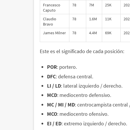
Francesco
78
7M
25K
202
Caputo
Claudio
78
1.6M
11K
202
Bravo
James Milner
78
4.4M
69K
202
Este es el significado de cada posición:
POR
: portero.
DFC
: defensa central.
LI / LD
: lateral izquierdo / derecho.
MCD
: mediocentro defensivo.
MC / MI / MD
: centrocampista central 
MCO
: mediocentro ofensivo.
EI / ED
: extremo izquierdo / derecho.