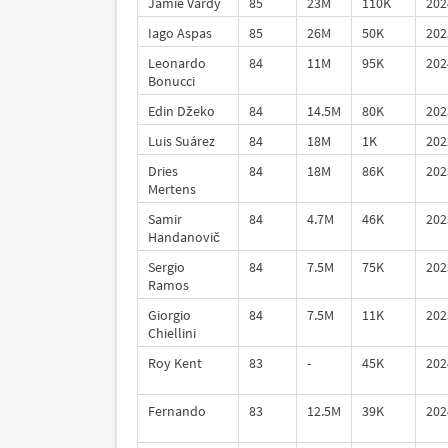
Jamie Vardy
85
23M
110K
202
Iago Aspas
85
26M
50K
202
Leonardo
84
11M
95K
202
Bonucci
Edin Džeko
84
14.5M
80K
202
Luis Suárez
84
18M
1K
202
Dries
84
18M
86K
202
Mertens
Samir
84
4.7M
46K
202
Handanovič
Sergio
84
7.5M
75K
202
Ramos
Giorgio
84
7.5M
11K
202
Chiellini
Roy Kent
83
-
45K
202
Fernando
83
12.5M
39K
202