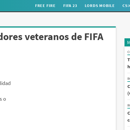
FREE FIRE
FIFA 23
LORDS MOBILE
CS
dores veteranos de FIFA
M
C
T
h
R
lidad
C
(
s o
R
C
c