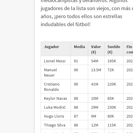
mediocampistas y delanteros. Algunos
jugadores de la lista son viejos, con más 
años, ¡pero todos ellos son estrellas
indudables del fútbol!
Jugador
Media
Valor
Sueldo
Fin
(€)
(€)
con
Lionel Messi
91
54M
195K
202
Manuel
90
13.5M
72K
202
Neuer
Cristiano
90
41M
220K
202
Ronaldo
Keylor Navas
88
10M
85K
202
Luka Modrić
88
29M
230K
202
Hugo Lloris
87
9M
80K
202
Thiago Silva
86
12M
115K
202