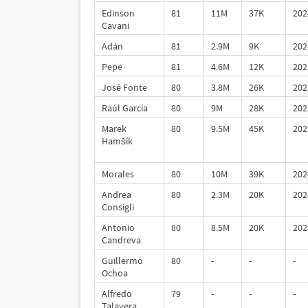
Edinson
81
11M
37K
202
Cavani
Adán
81
2.9M
9K
202
Pepe
81
4.6M
12K
202
José Fonte
80
3.8M
26K
202
Raúl García
80
9M
28K
202
Marek
80
9.5M
45K
202
Hamšík
Morales
80
10M
39K
202
Andrea
80
2.3M
20K
202
Consigli
Antonio
80
8.5M
20K
202
Candreva
Guillermo
80
-
-
-
Ochoa
Alfredo
79
-
-
-
Talavera