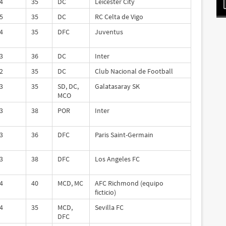
4
35
DC
Leicester City
5
35
DC
RC Celta de Vigo
4
35
DFC
Juventus
3
36
DC
Inter
2
35
DC
Club Nacional de Football
3
35
SD, DC,
Galatasaray SK
MCO
3
38
POR
Inter
3
36
DFC
Paris Saint-Germain
3
38
DFC
Los Angeles FC
4
40
MCD, MC
AFC Richmond (equipo
ficticio)
4
35
MCD,
Sevilla FC
DFC