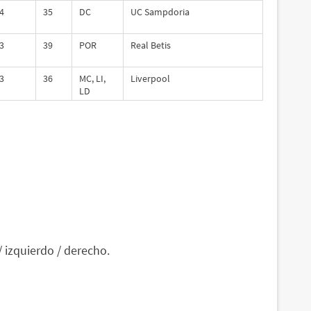
4
35
DC
UC Sampdoria
3
39
POR
Real Betis
3
36
MC, LI,
Liverpool
LD
/ izquierdo / derecho.