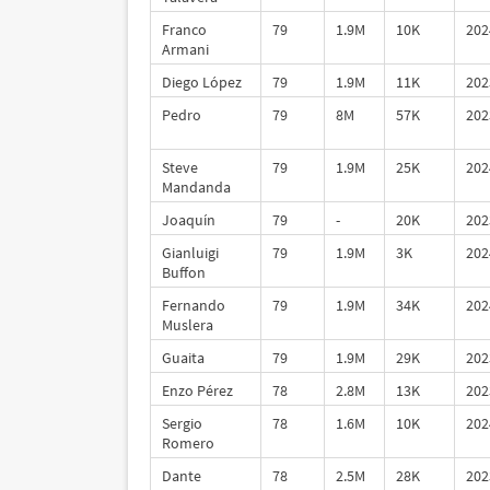
Franco
79
1.9M
10K
202
Armani
Diego López
79
1.9M
11K
202
Pedro
79
8M
57K
202
Steve
79
1.9M
25K
202
Mandanda
Joaquín
79
-
20K
202
Gianluigi
79
1.9M
3K
202
Buffon
Fernando
79
1.9M
34K
202
Muslera
Guaita
79
1.9M
29K
202
Enzo Pérez
78
2.8M
13K
202
Sergio
78
1.6M
10K
202
Romero
Dante
78
2.5M
28K
202