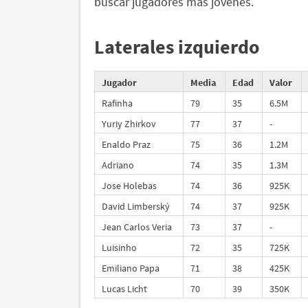
buscar jugadores más jóvenes.
Laterales izquierdo
Jugador
Media
Edad
Valor
Rafinha
79
35
6.5M
Yuriy Zhirkov
77
37
-
Enaldo Praz
75
36
1.2M
Adriano
74
35
1.3M
Jose Holebas
74
36
925K
David Limberský
74
37
925K
Jean Carlos Veria
73
37
-
Luisinho
72
35
725K
Emiliano Papa
71
38
425K
Lucas Licht
70
39
350K