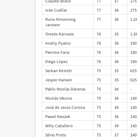
Claudio Bravo
77
37
275
Iván Cuéllar
77
36
275
Rune Almenning
77
36
1.2
Jarstein
Orestis Karnezis
76
35
1.3
Andriy Pyatov
76
36
190
Pierrino Faria
76
36
190
Diego López
76
38
190
Serkan Kirintili
75
35
625
Jesper Hansen
75
35
625
Pablo Nicolás Dárenas
75
36
-
Nicolás Vikonis
75
36
140
José de Jesús Corona
75
39
140
Pawel Kieszek
75
36
140
Willy Caballero
75
39
140
Silvio Proto
75
37
140