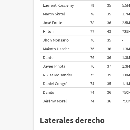
Laurent Koscielny
79
35
5.5M
Martin Skrtel
78
35
3.7M
José Fonte
78
36
2.5M
Hilton
77
43
725
Jhon Monsario
76
35
-
Makoto Hasebe
76
36
1.3M
Dante
76
36
1.3M
Javier Pinola
76
37
1.3M
Niklas Moisander
75
35
1.8M
Daniel Congré
74
35
1.1M
Danilo
74
36
750
Jérémy Morel
74
36
750
Laterales derecho