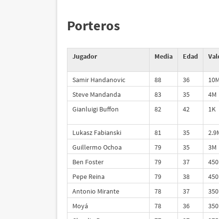
Porteros
Jugador
Media
Edad
Val
Samir Handanovic
88
36
10
Steve Mandanda
83
35
4M
Gianluigi Buffon
82
42
1K
Lukasz Fabianski
81
35
2.9
Guillermo Ochoa
79
35
3M
Ben Foster
79
37
450
Pepe Reina
79
38
450
Antonio Mirante
78
37
350
Moyá
78
36
350