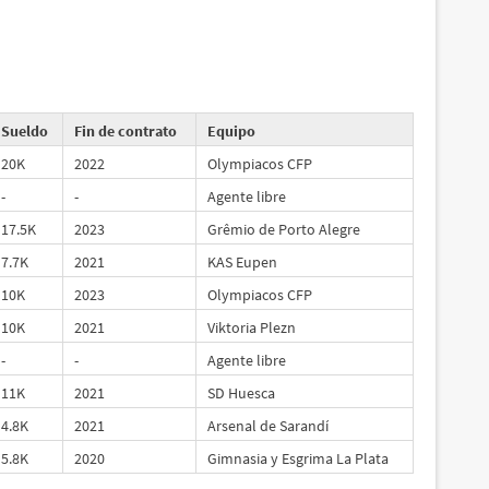
Sueldo
Fin de contrato
Equipo
20K
2022
Olympiacos CFP
-
-
Agente libre
17.5K
2023
Grêmio de Porto Alegre
7.7K
2021
KAS Eupen
10K
2023
Olympiacos CFP
10K
2021
Viktoria Plezn
-
-
Agente libre
11K
2021
SD Huesca
4.8K
2021
Arsenal de Sarandí
5.8K
2020
Gimnasia y Esgrima La Plata