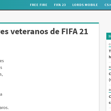
FREE FIRE
FIFA 23
LORDS MOBILE
CS
es veteranos de FIFA 21
M
C
T
h
res
es
R
C
s,
(
R
la
C
c
aros.