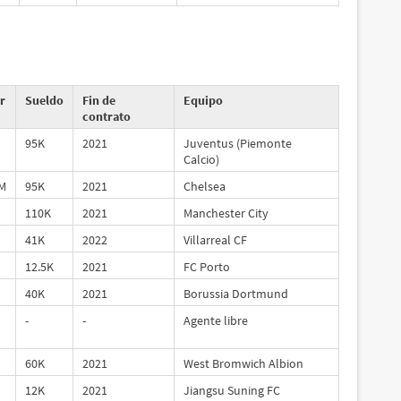
r
Sueldo
Fin de
Equipo
contrato
95K
2021
Juventus (Piemonte
Calcio)
5M
95K
2021
Chelsea
110K
2021
Manchester City
41K
2022
Villarreal CF
12.5K
2021
FC Porto
40K
2021
Borussia Dortmund
-
-
Agente libre
60K
2021
West Bromwich Albion
12K
2021
Jiangsu Suning FC