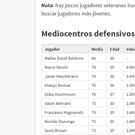
Nota
: hay pocos jugadores veteranos bue
buscar jugadores más jóvenes.
Mediocentros defensivos
Jugador
Media
Edad
Valo
Matías David Baldona
80
36
-
Marco Parolo
79
35
4.9M
Javier Mascherano
79
36
3.4M
Alaixys Romao
76
36
1.5M
Atiba Hutchinson
76
37
1.5M
Valon Behrami
75
35
1.6M
Francesco Magnanelli
75
35
1.6M
Nicolás Domingo
75
35
1.6M
Scott Brown
75
35
1.6M