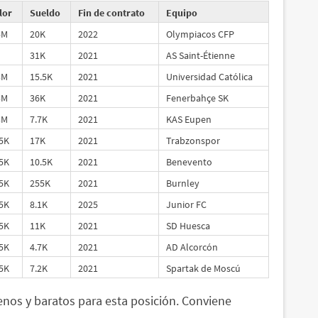
lor
Sueldo
Fin de contrato
Equipo
5M
20K
2022
Olympiacos CFP
M
31K
2021
AS Saint-Étienne
3M
15.5K
2021
Universidad Católica
3M
36K
2021
Fenerbahçe SK
3M
7.7K
2021
KAS Eupen
5K
17K
2021
Trabzonspor
5K
10.5K
2021
Benevento
5K
255K
2021
Burnley
5K
8.1K
2025
Junior FC
5K
11K
2021
SD Huesca
5K
4.7K
2021
AD Alcorcón
5K
7.2K
2021
Spartak de Moscú
nos y baratos para esta posición. Conviene