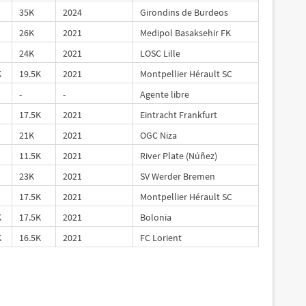
35K
2024
Girondins de Burdeos
26K
2021
Medipol Basaksehir FK
24K
2021
LOSC Lille
K
19.5K
2021
Montpellier Hérault SC
-
-
Agente libre
17.5K
2021
Eintracht Frankfurt
21K
2021
OGC Niza
11.5K
2021
River Plate (Núñez)
23K
2021
SV Werder Bremen
17.5K
2021
Montpellier Hérault SC
K
17.5K
2021
Bolonia
K
16.5K
2021
FC Lorient