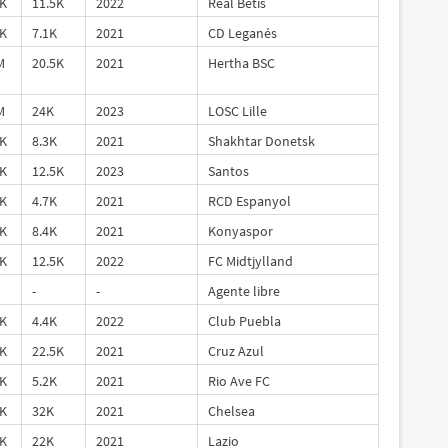
K
11.5K
2022
Real Betis
K
7.1K
2021
CD Leganés
M
20.5K
2021
Hertha BSC
M
24K
2023
LOSC Lille
K
8.3K
2021
Shakhtar Donetsk
K
12.5K
2023
Santos
K
4.7K
2021
RCD Espanyol
K
8.4K
2021
Konyaspor
K
12.5K
2022
FC Midtjylland
-
-
Agente libre
K
4.4K
2022
Club Puebla
K
22.5K
2021
Cruz Azul
K
5.2K
2021
Rio Ave FC
K
32K
2021
Chelsea
K
22K
2021
Lazio