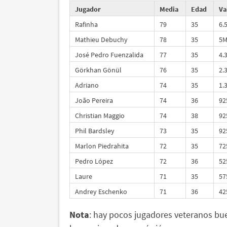
Jugador
Media
Edad
Va
Rafinha
79
35
6.
Mathieu Debuchy
78
35
5
José Pedro Fuenzalida
77
35
4.
Görkhan Gönül
76
35
2.
Adriano
74
35
1.
João Pereira
74
36
92
Christian Maggio
74
38
92
Phil Bardsley
73
35
92
Marlon Piedrahita
72
35
72
Pedro López
72
36
52
Laure
71
35
57
Andrey Eschenko
71
36
42
Nota
: hay pocos jugadores veteranos bue