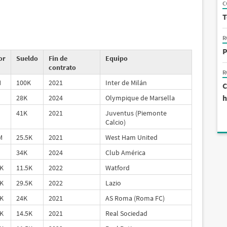
C
T
R
P
or
Sueldo
Fin de
Equipo
contrato
R
M
100K
2021
Inter de Milán
C
h
28K
2024
Olympique de Marsella
41K
2021
Juventus (Piemonte
Calcio)
M
25.5K
2021
West Ham United
34K
2024
Club América
K
11.5K
2022
Watford
K
29.5K
2022
Lazio
K
24K
2021
AS Roma (Roma FC)
K
14.5K
2021
Real Sociedad