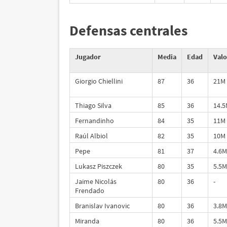
Defensas centrales
Jugador
Media
Edad
Valo
Giorgio Chiellini
87
36
21M
Thiago Silva
85
36
14.
Fernandinho
84
35
11M
Raúl Albiol
82
35
10M
Pepe
81
37
4.6M
Lukasz Piszczek
80
35
5.5M
Jaime Nicolás
80
36
-
Frendado
Branislav Ivanovic
80
36
3.8M
Miranda
80
36
5.5M