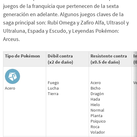
juegos de la franquicia que pertenecen de la sexta
generación en adelante. Algunos juegos claves de la
saga principal son: Rubí Omega y Zafiro Alfa, Ultrasol y
Ultraluna, Espada y Escudo, y Leyendas Pokémon:
Arceus.
Tipo de Pokémon
Débil contra
Resistente contra
I
(x2 de daño)
(x0.5 de daño)
(
Fuego
Acero
V
Acero
Lucha
Bicho
Tierra
Dragón
Hada
Hielo
Normal
Planta
Psíquico
Roca
Volador