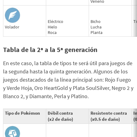
Veneno
Eléctrico
Bicho
Ti
Volador
Hielo
Lucha
Roca
Planta
Tabla de la 2ª a la 5ª generación
En este caso, la tabla de tipos te será útil para juegos de
la segunda hasta la quinta generación. Algunos de los
juegos destacados de la línea principal son: Rojo Fuego
y Verde Hoja, Oro HeartGold y Plata SoulSilver, Negro 2 y
Blanco 2, y Diamante, Perla y Platino.
Tipo de Pokémon
Débil contra
Resistente contra
I
(x2 de daño)
(x0.5 de daño)
(