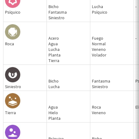
Bicho
Lucha
-
Psíquico
Fantasma
Psíquico
Siniestro
Acero
Fuego
-
Roca
Agua
Normal
Lucha
Veneno
Planta
Volador
Tierra
Bicho
Fantasma
P
Siniestro
Lucha
Siniestro
Agua
Roca
El
Tierra
Hielo
Veneno
Planta
Psíquico
Bicho
-