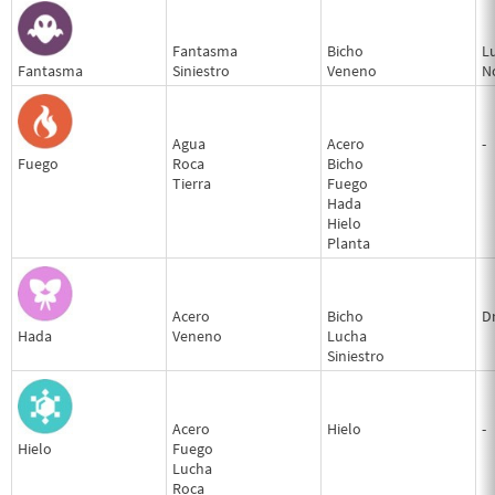
Fantasma
Bicho
L
Fantasma
Siniestro
Veneno
N
Agua
Acero
-
Fuego
Roca
Bicho
Tierra
Fuego
Hada
Hielo
Planta
Acero
Bicho
D
Hada
Veneno
Lucha
Siniestro
Acero
Hielo
-
Hielo
Fuego
Lucha
Roca