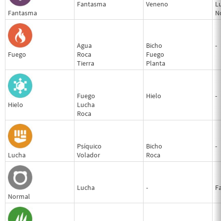
Fantasma
Veneno
L
Fantasma
N
Agua
Bicho
-
Fuego
Roca
Fuego
Tierra
Planta
Fuego
Hielo
-
Hielo
Lucha
Roca
Psíquico
Bicho
-
Lucha
Volador
Roca
Lucha
-
F
Normal