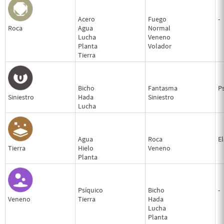
Acero
Fuego
-
Roca
Agua
Normal
Lucha
Veneno
Planta
Volador
Tierra
Bicho
Fantasma
P
Siniestro
Hada
Siniestro
Lucha
Agua
Roca
El
Tierra
Hielo
Veneno
Planta
Psíquico
Bicho
-
Veneno
Tierra
Hada
Lucha
Planta