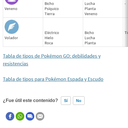
Bicho
Lucha
-
Veneno
Psíquico
Planta
Tierra
Veneno
Eléctrico
Bicho
Ti
Volador
Hielo
Lucha
Roca
Planta
Tabla de tipos de Pokémon GO: debilidades y
resistencias
Tabla de tipos para Pokémon Espada y Escudo
¿Fue útil este contenido?
Sí
No
Este contenido contiene información incorrecta