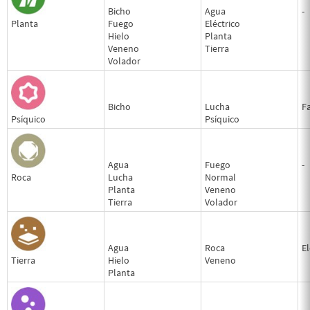
Bicho
Agua
-
Planta
Fuego
Eléctrico
Hielo
Planta
Veneno
Tierra
Volador
Bicho
Lucha
F
Psíquico
Psíquico
Agua
Fuego
-
Roca
Lucha
Normal
Planta
Veneno
Tierra
Volador
Agua
Roca
El
Tierra
Hielo
Veneno
Planta