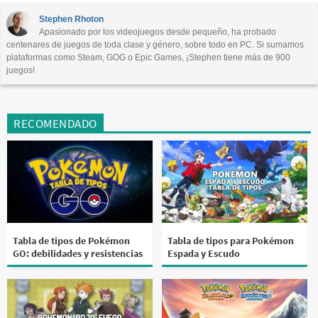
Este contenido no tiene la información que busco
Stephen Rhoton
Apasionado por los videojuegos desde pequeño, ha probado
Otro
centenares de juegos de toda clase y género, sobre todo en PC. Si sumamos
plataformas como Steam, GOG o Epic Games, ¡Stephen tiene más de 900
juegos!
RECOMENDADO
Tabla de tipos de Pokémon
Tabla de tipos para Pokémon
GO: debilidades y resistencias
Espada y Escudo