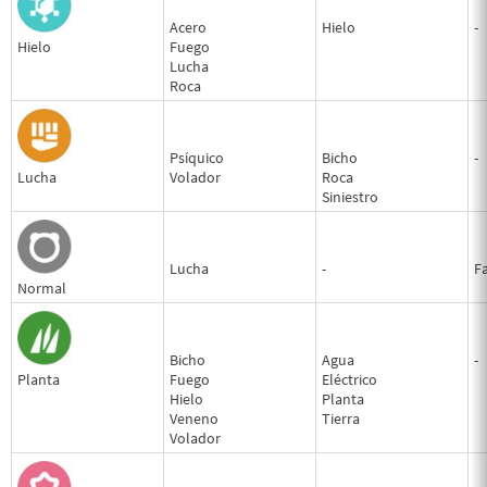
Acero
Hielo
-
Hielo
Fuego
Lucha
Roca
Psíquico
Bicho
-
Lucha
Volador
Roca
Siniestro
Lucha
-
F
Normal
Bicho
Agua
-
Planta
Fuego
Eléctrico
Hielo
Planta
Veneno
Tierra
Volador